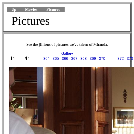
Up
Movies
Pictures
Pictures
See the jillions of pictures we've taken of Miranda.
Gallery
···
364
·
365
·
366
·
367
·
368
·
369
·
370
·
371
·
372
·
373
2001-12-26 15-31-12.JPG