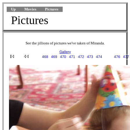
Up
Movies
Pictures
Pictures
See the jillions of pictures we've taken of Miranda.
Gallery
···
468
·
469
·
470
·
471
·
472
·
473
·
474
·
475
·
476
·
477
2003-09-20 13-04-34.JPG