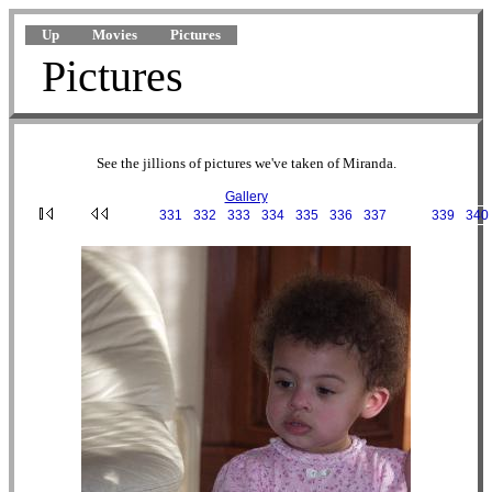
Up
Movies
Pictures
Pictures
See the jillions of pictures we've taken of Miranda.
Gallery
···
331
·
332
·
333
·
334
·
335
·
336
·
337
·
338
·
339
·
340
2001-12-26 15-03-20.JPG