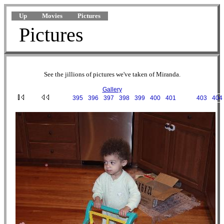
Up
Movies
Pictures
Pictures
See the jillions of pictures we've taken of Miranda.
Gallery
···
395
·
396
·
397
·
398
·
399
·
400
·
401
·
402
·
403
·
404
2002-05-09 19-07-10.JPG