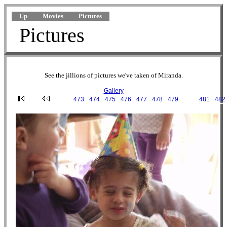
Up
Movies
Pictures
Pictures
See the jillions of pictures we've taken of Miranda.
Gallery
···
473
·
474
·
475
·
476
·
477
·
478
·
479
·
480
·
481
·
482
2003-09-20 13-07-34.JPG