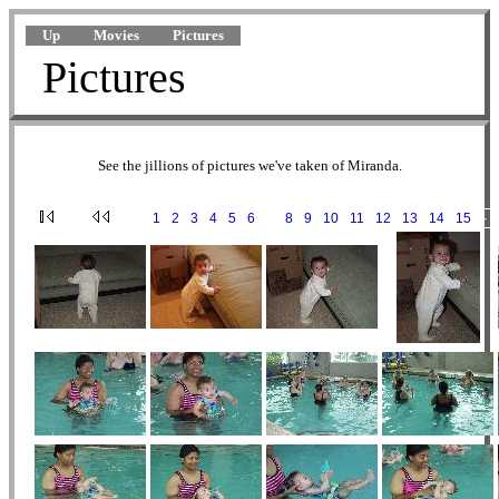
Up
Movies
Pictures
Pictures
See the jillions of pictures we've taken of Miranda.
631 pictures in this album on 19 pages
·
1
·
2
·
3
·
4
·
5
·
6
·
7
·
8
·
9
·
10
·
11
·
12
·
13
·
14
·
15
···