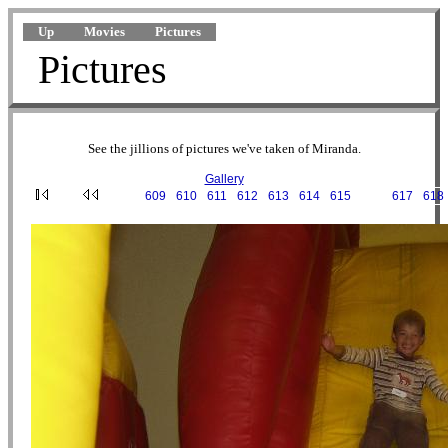
Up
Movies
Pictures
Pictures
See the jillions of pictures we've taken of Miranda.
Gallery
···
609
·
610
·
611
·
612
·
613
·
614
·
615
·
616
·
617
·
618
2007-09-23 15-00-08.JPG