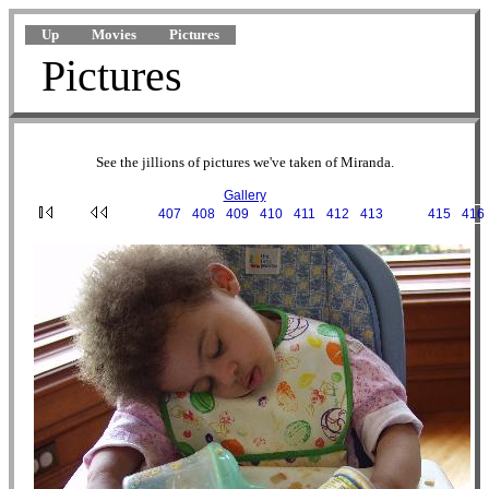
Up
Movies
Pictures
Pictures
See the jillions of pictures we've taken of Miranda.
Gallery
···
407
·
408
·
409
·
410
·
411
·
412
·
413
·
414
·
415
·
416
2002-06-11 16-56-16.JPG